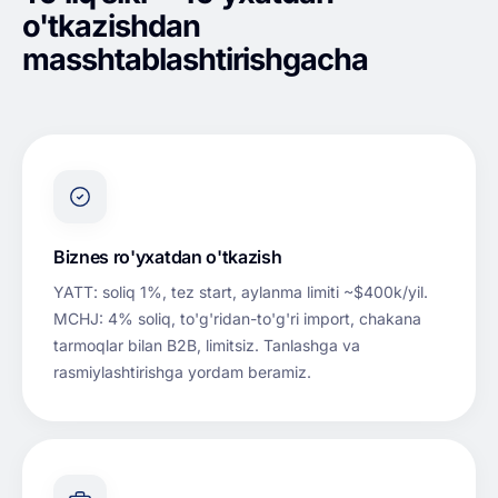
o'tkazishdan
masshtablashtirishgacha
Biznes ro'yxatdan o'tkazish
YATT: soliq 1%, tez start, aylanma limiti ~$400k/yil.
MCHJ: 4% soliq, to'g'ridan-to'g'ri import, chakana
tarmoqlar bilan B2B, limitsiz. Tanlashga va
rasmiylashtirishga yordam beramiz.