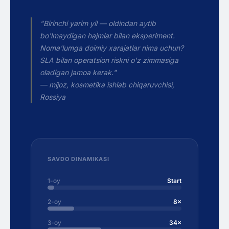
"Birinchi yarim yil — oldindan aytib
bo'lmaydigan hajmlar bilan eksperiment.
Noma'lumga doimiy xarajatlar nima uchun?
SLA bilan operatsion riskni o'z zimmasiga
oladigan jamoa kerak."
— mijoz, kosmetika ishlab chiqaruvchisi,
Rossiya
SAVDO DINAMIKASI
1-oy
Start
2-oy
8×
3-oy
34×