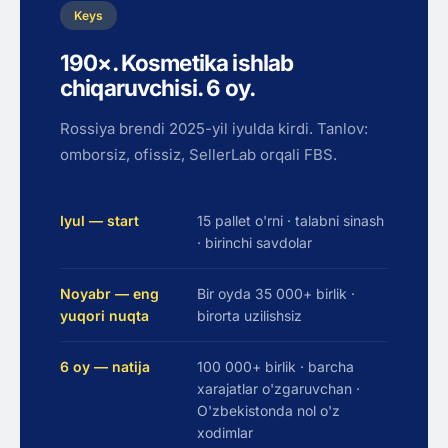
Keys
190×. Kosmetika ishlab
chiqaruvchisi. 6 oy.
Rossiya brendi 2025-yil iyulda kirdi. Tanlov:
omborsiz, ofissiz, SellerLab orqali FBS.
Iyul — start
15 pallet o'rni · talabni sinash
· birinchi savdolar
Noyabr — eng
Bir oyda 35 000+ birlik ·
yuqori nuqta
birorta uzilishsiz
6 oy — natija
100 000+ birlik · barcha
xarajatlar o'zgaruvchan ·
O'zbekistonda nol o'z
xodimlar