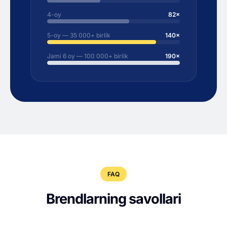
4-oy
82×
5-oy — 35 000+ birlik
140×
Jami 6 oy — 100 000+ birlik
190×
FAQ
Brendlarning savollari