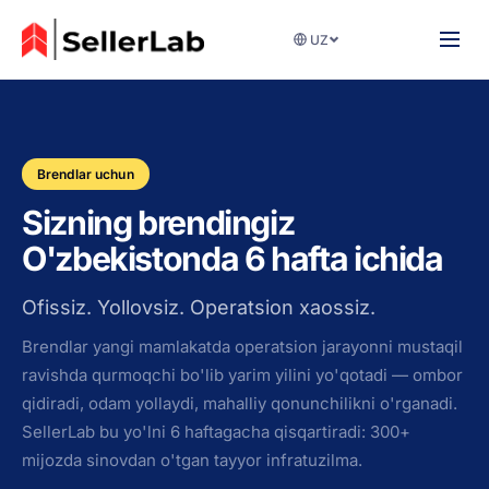
UZ
Brendlar uchun
Sizning brendingiz
O'zbekistonda 6 hafta ichida
Ofissiz. Yollovsiz. Operatsion xaossiz.
Brendlar yangi mamlakatda operatsion jarayonni mustaqil
ravishda qurmoqchi bo'lib yarim yilini yo'qotadi — ombor
qidiradi, odam yollaydi, mahalliy qonunchilikni o'rganadi.
SellerLab bu yo'lni 6 haftagacha qisqartiradi: 300+
mijozda sinovdan o'tgan tayyor infratuzilma.