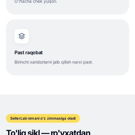
O'rtacha chek yuqori.
Past raqobat
Birinchi xaridorlarni jalb qilish narxi past.
SellerLab nimani o'z zimmasiga oladi
To'liq sikl — ro'yxatdan