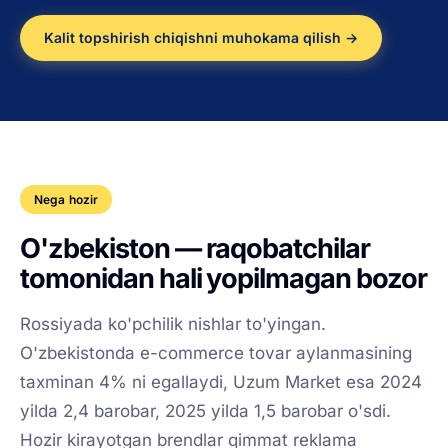
Kalit topshirish chiqishni muhokama qilish →
Nega hozir
O'zbekiston — raqobatchilar
tomonidan hali yopilmagan bozor
Rossiyada ko'pchilik nishlar to'yingan.
O'zbekistonda e-commerce tovar aylanmasining
taxminan 4% ni egallaydi, Uzum Market esa 2024
yilda 2,4 barobar, 2025 yilda 1,5 barobar o'sdi.
Hozir kirayotgan brendlar qimmat reklama