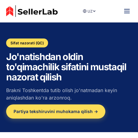
UZ
Sifat nazorati (QC)
Jo'natishdan oldin
to'qimachilik sifatini mustaqil
nazorat qilish
Brakni Toshkentda tutib olish jo'natmadan keyin
aniqlashdan ko'ra arzonroq.
Partiya tekshiruvini muhokama qilish →