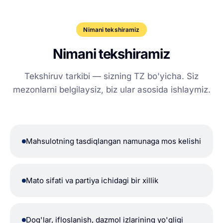
Nimani tekshiramiz
Nimani tekshiramiz
Tekshiruv tarkibi — sizning TZ bo'yicha. Siz
mezonlarni belgilaysiz, biz ular asosida ishlaymiz.
Mahsulotning tasdiqlangan namunaga mos kelishi
Mato sifati va partiya ichidagi bir xillik
Dog'lar, ifloslanish, dazmol izlarining yo'qligi