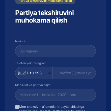
Partiya tekshiruvini muhokama qilish
Partiya tekshiruvini
muhokama qilish
Ismingiz
Telefon yoki Telegram
Mahsulot va partiya hajmi
Men shaxsiy ma’lumotlarni qayta ishlashga