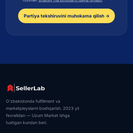
roziman
shaxsiy ma’lumotlarni qayta ishlash
Partiya tekshiruvini muhokama qilish →
O'zbekistonda fulfillment va
marketpleyslarni boshqarish. 2023 yil
fevralidan — Uzum Market ishga
tushgan kundan beri.