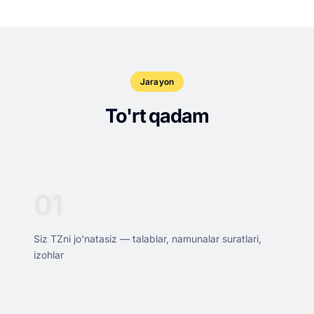
Jarayon
To'rt qadam
01
Siz TZni jo'natasiz — talablar, namunalar suratlari,
izohlar