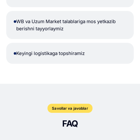
WB va Uzum Market talablariga mos yetkazib
berishni tayyorlaymiz
Keyingi logistikaga topshiramiz
Savollar va javoblar
FAQ