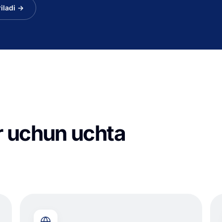
iladi →
er uchun uchta