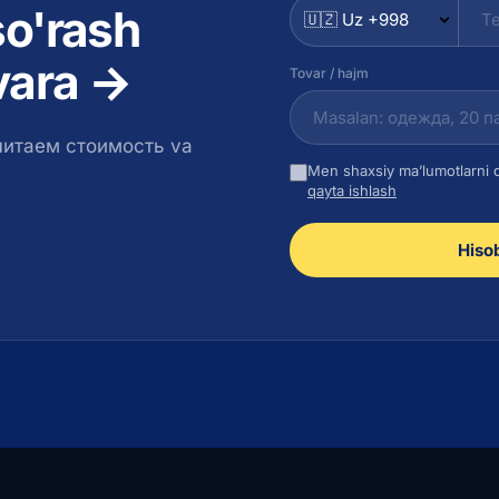
so'rash
varа →
Tovar / hajm
считаем стоимость va
Men shaxsiy ma’lumotlarni 
qayta ishlash
Hiso