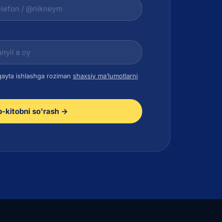
qayta ishlashga roziman
shaxsiy ma’lumotlarni
b-kitobni so'rash →