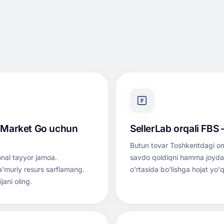
 Market Go uchun
SellerLab orqali FBS
Butun tovar Toshkentdagi om
ional tayyor jamoa.
savdo qoldiqni hamma joyda 
a'muriy resurs sarflamang.
o'rtasida bo'lishga hojat yo'q
jani oling.