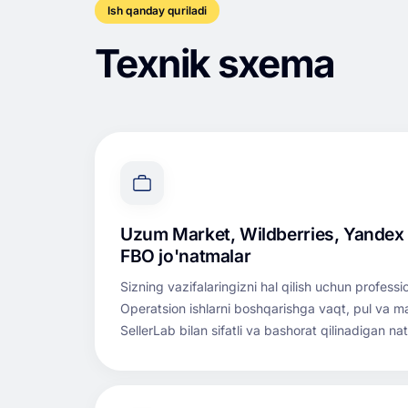
Ish qanday quriladi
Texnik sxema
Uzum Market, Wildberries, Yandex
FBO jo'natmalar
Sizning vazifalaringizni hal qilish uchun profess
Operatsion ishlarni boshqarishga vaqt, pul va m
SellerLab bilan sifatli va bashorat qilinadigan nati