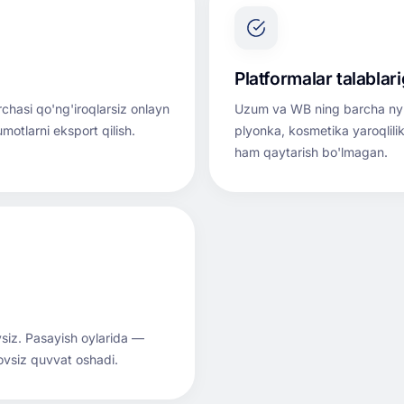
Platformalar talablar
rchasi qo'ng'iroqlarsiz onlayn
Uzum va WB ning barcha nyuan
motlarni eksport qilish.
plyonka, kosmetika yaroqlilik
ham qaytarish bo'lmagan.
aysiz. Pasayish oylarida —
vsiz quvvat oshadi.