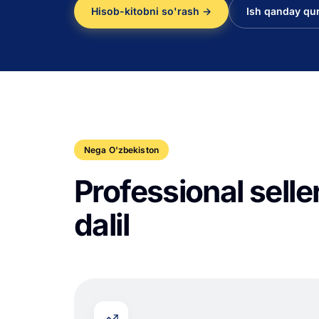
Hisob-kitobni so'rash →
Ish qanday qur
Nega O'zbekiston
Professional sell
dalil