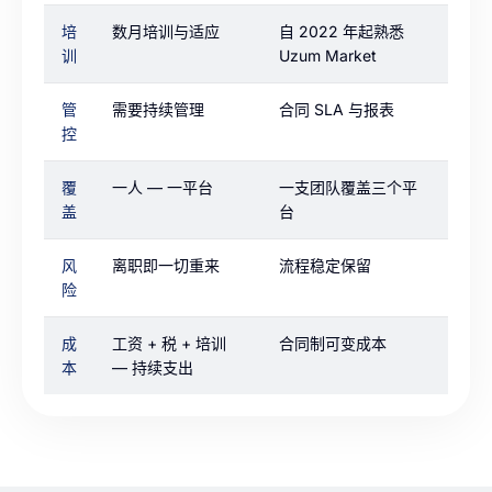
培
数月培训与适应
自 2022 年起熟悉
训
Uzum Market
管
需要持续管理
合同 SLA 与报表
控
覆
一人 — 一平台
一支团队覆盖三个平
盖
台
风
离职即一切重来
流程稳定保留
险
成
工资 + 税 + 培训
合同制可变成本
本
— 持续支出